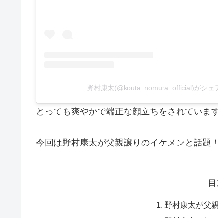
野村康太(@kouta_nomura_official)が
とっても爽やかで端正な顔立ちをされていま
今回は野村康太が父親譲りのイケメンと話題
目
野村康太が父