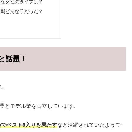
きな女性のタイプは？
少期どんな子だった？
と話題！
す。
優業とモデル業を両立しています。
会でベスト8入りを果たす
など活躍されていたようで