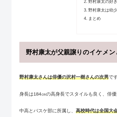
野村康太の好
野村康太は幼
まとめ
野村康太が父親譲りのイケメン
野村康太さんは俳優の沢村一樹さんの次男
で
身長は184㎝の高身長でスタイルも良く、俳
中高とバスケ部に所属し、
高校時代は全国大